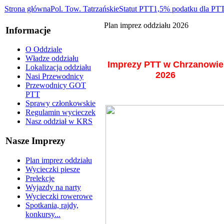
Strona główna
Pol. Tow. Tatrzańskie
Statut PTT
1,5% podatku dla PT
Plan imprez oddziału 2026
Informacje
O Oddziale
Władze oddziału
Imprezy PTT w Chrzanowie
Lokalizacja oddziału
2026
Nasi Przewodnicy
Przewodnicy GOT
PTT
Sprawy członkowskie
Regulamin wycieczek
Nasz oddział w KRS
Nasze Imprezy
Plan imprez oddziału
Wycieczki piesze
Prelekcje
Wyjazdy na narty
Wycieczki rowerowe
Spotkania, rajdy,
konkursy...