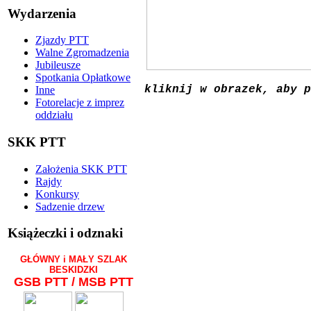
Wydarzenia
Zjazdy PTT
Walne Zgromadzenia
Jubileusze
Spotkania Opłatkowe
kliknij w obrazek, aby p
Inne
Fotorelacje z imprez
oddziału
SKK PTT
Założenia SKK PTT
Rajdy
Konkursy
Sadzenie drzew
Książeczki i odznaki
GŁÓWNY i MAŁY SZLAK
BESKIDZKI
GSB PTT / MSB PTT